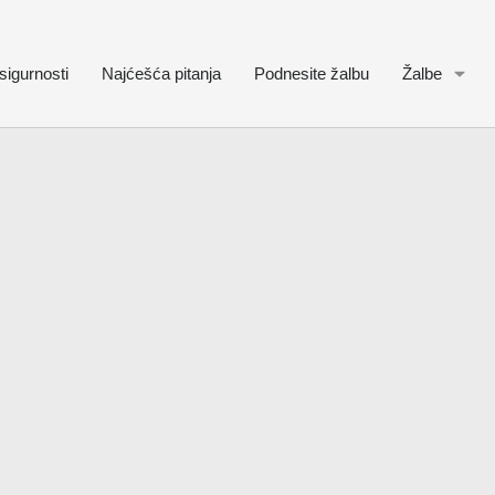
sigurnosti
Najćešća pitanja
Podnesite žalbu
Žalbe