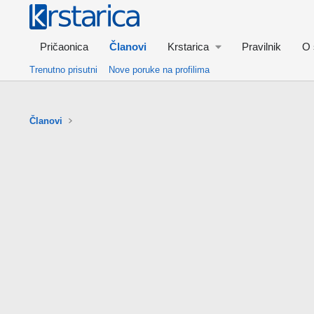
Pričaonica
Članovi
Krstarica
Pravilnik
O 
Trenutno prisutni
Nove poruke na profilima
Članovi