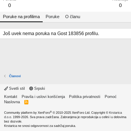
0
0
Poruke na profilima
Poruke
O članu
Još uvek nema poruka na Gost 183856 profilu.
Članovi
Svetli stil
Srpski
Kontakt
Pravila i uslovi korišćenja
Politika privatnosti
Pomoć
Naslovna
R
S
S
®
Community platform by XenForo
© 2010-2025 XenForo Ltd.
Copyright ©
Krstarica
d.o.o.
1999-2026. Sva prava zadržana. Zabranjena je reprodukcija u celini i u delovima
bez dozvole.
Krstarica ne snosi odgovornost za sadržaj poruka.