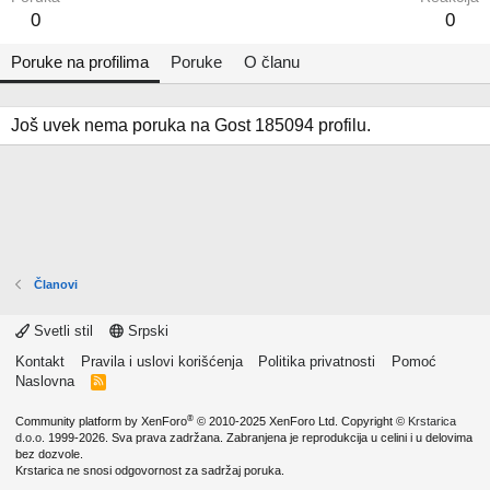
0
0
Poruke na profilima
Poruke
O članu
Još uvek nema poruka na Gost 185094 profilu.
Članovi
Svetli stil
Srpski
Kontakt
Pravila i uslovi korišćenja
Politika privatnosti
Pomoć
Naslovna
R
S
S
®
Community platform by XenForo
© 2010-2025 XenForo Ltd.
Copyright ©
Krstarica
d.o.o.
1999-2026. Sva prava zadržana. Zabranjena je reprodukcija u celini i u delovima
bez dozvole.
Krstarica ne snosi odgovornost za sadržaj poruka.