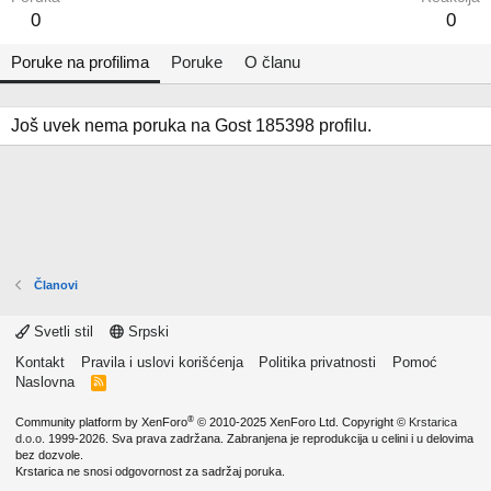
0
0
Poruke na profilima
Poruke
O članu
Još uvek nema poruka na Gost 185398 profilu.
Članovi
Svetli stil
Srpski
Kontakt
Pravila i uslovi korišćenja
Politika privatnosti
Pomoć
Naslovna
R
S
S
®
Community platform by XenForo
© 2010-2025 XenForo Ltd.
Copyright ©
Krstarica
d.o.o.
1999-2026. Sva prava zadržana. Zabranjena je reprodukcija u celini i u delovima
bez dozvole.
Krstarica ne snosi odgovornost za sadržaj poruka.