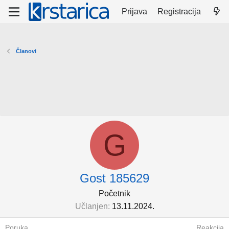
Prijava
Registracija
Članovi
G
Gost 185629
Početnik
Učlanjen
13.11.2024.
Poruka
Reakcija