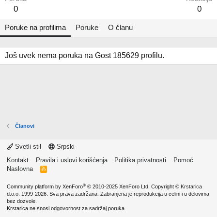
0
0
Poruke na profilima
Poruke
O članu
Još uvek nema poruka na Gost 185629 profilu.
Članovi
Svetli stil
Srpski
Kontakt
Pravila i uslovi korišćenja
Politika privatnosti
Pomoć
Naslovna
R
S
S
®
Community platform by XenForo
© 2010-2025 XenForo Ltd.
Copyright ©
Krstarica
d.o.o.
1999-2026. Sva prava zadržana. Zabranjena je reprodukcija u celini i u delovima
bez dozvole.
Krstarica ne snosi odgovornost za sadržaj poruka.