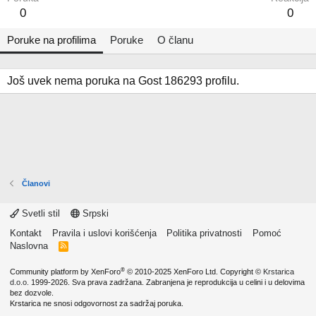
0
0
Poruke na profilima
Poruke
O članu
Još uvek nema poruka na Gost 186293 profilu.
Članovi
Svetli stil
Srpski
Kontakt
Pravila i uslovi korišćenja
Politika privatnosti
Pomoć
Naslovna
R
S
S
®
Community platform by XenForo
© 2010-2025 XenForo Ltd.
Copyright ©
Krstarica
d.o.o.
1999-2026. Sva prava zadržana. Zabranjena je reprodukcija u celini i u delovima
bez dozvole.
Krstarica ne snosi odgovornost za sadržaj poruka.