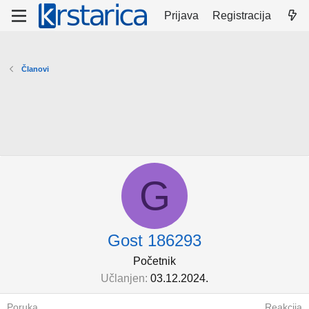
Prijava
Registracija
Članovi
G
Gost 186293
Početnik
Učlanjen
03.12.2024.
Poruka
Reakcija