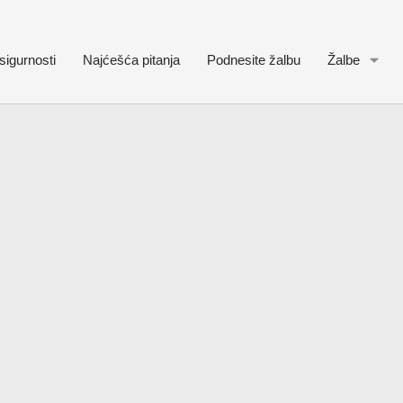
sigurnosti
Najćešća pitanja
Podnesite žalbu
Žalbe