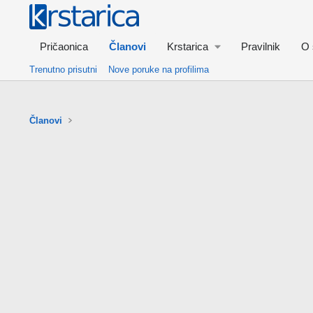
Pričaonica
Članovi
Krstarica
Pravilnik
O 
Trenutno prisutni
Nove poruke na profilima
Članovi