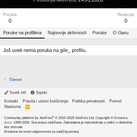
Poruka
Reakcija
0
0
Poruke na profilima
Najnovije aktivnosti
Poruke
O članu
Još uvek nema poruka na gile_ profilu.
Članovi
Svetli stil
Srpski
Kontakt
Pravila i uslovi korišćenja
Politika privatnosti
Pomoć
Naslovna
R
S
S
®
Community platform by XenForo
© 2010-2025 XenForo Ltd.
Copyright ©
Krstarica
d.o.o.
1999-2026. Sva prava zadržana. Zabranjena je reprodukcija u celini i u delovima
bez dozvole.
Krstarica ne snosi odgovornost za sadržaj poruka.