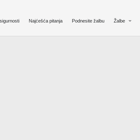
sigurnosti
Najćešća pitanja
Podnesite žalbu
Žalbe