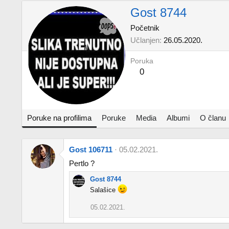
Gost 8744
Početnik
Učlanjen
26.05.2020.
Poruka
0
Poruke na profilima
Poruke
Media
Albumi
O članu
Gost 106711
05.02.2021.
Pertlo ?
Gost 8744
Salašice
05.02.2021.