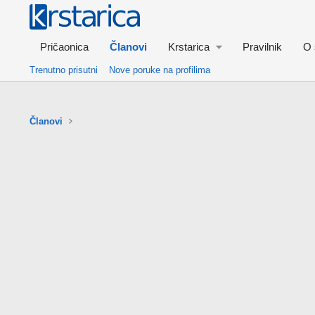
Pričaonica
Članovi
Krstarica
Pravilnik
O 
Trenutno prisutni
Nove poruke na profilima
Članovi