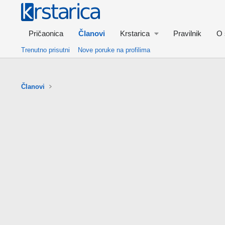
Pričaonica
Članovi
Krstarica
Pravilnik
O 
Trenutno prisutni
Nove poruke na profilima
Članovi