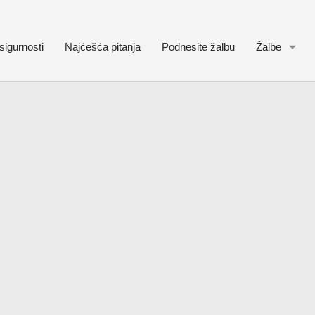
sigurnosti
Najćešća pitanja
Podnesite žalbu
Žalbe