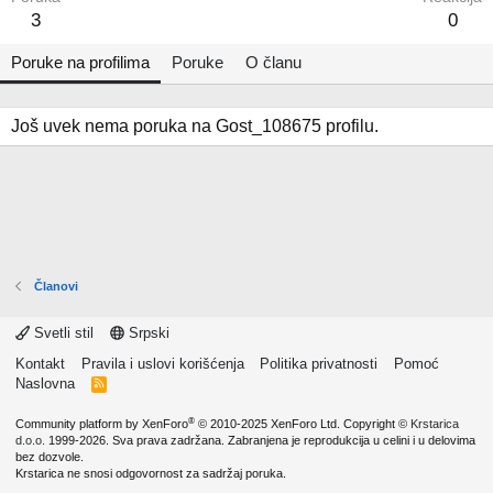
3
0
Poruke na profilima
Poruke
O članu
Još uvek nema poruka na Gost_108675 profilu.
Članovi
Svetli stil
Srpski
Kontakt
Pravila i uslovi korišćenja
Politika privatnosti
Pomoć
Naslovna
R
S
S
®
Community platform by XenForo
© 2010-2025 XenForo Ltd.
Copyright ©
Krstarica
d.o.o.
1999-2026. Sva prava zadržana. Zabranjena je reprodukcija u celini i u delovima
bez dozvole.
Krstarica ne snosi odgovornost za sadržaj poruka.