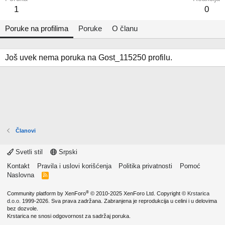
1
0
Poruke na profilima
Poruke
O članu
Još uvek nema poruka na Gost_115250 profilu.
Članovi
Svetli stil
Srpski
Kontakt
Pravila i uslovi korišćenja
Politika privatnosti
Pomoć
Naslovna
R
S
S
®
Community platform by XenForo
© 2010-2025 XenForo Ltd.
Copyright ©
Krstarica
d.o.o.
1999-2026. Sva prava zadržana. Zabranjena je reprodukcija u celini i u delovima
bez dozvole.
Krstarica ne snosi odgovornost za sadržaj poruka.