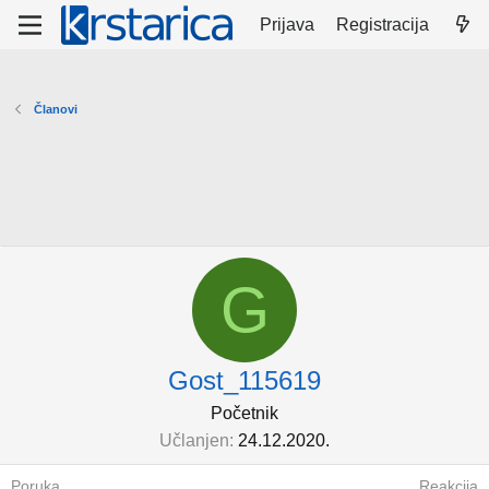
Prijava
Registracija
Članovi
G
Gost_115619
Početnik
Učlanjen
24.12.2020.
Poruka
Reakcija