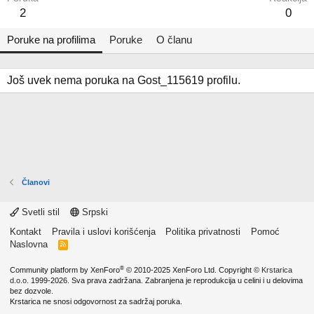
2
0
Poruke na profilima
Poruke
O članu
Još uvek nema poruka na Gost_115619 profilu.
Članovi
Svetli stil
Srpski
Kontakt
Pravila i uslovi korišćenja
Politika privatnosti
Pomoć
Naslovna
R
S
S
®
Community platform by XenForo
© 2010-2025 XenForo Ltd.
Copyright ©
Krstarica
d.o.o.
1999-2026. Sva prava zadržana. Zabranjena je reprodukcija u celini i u delovima
bez dozvole.
Krstarica ne snosi odgovornost za sadržaj poruka.