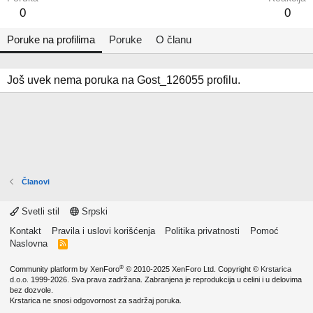
0
0
Poruke na profilima
Poruke
O članu
Još uvek nema poruka na Gost_126055 profilu.
Članovi
Svetli stil
Srpski
Kontakt
Pravila i uslovi korišćenja
Politika privatnosti
Pomoć
Naslovna
R
S
S
®
Community platform by XenForo
© 2010-2025 XenForo Ltd.
Copyright ©
Krstarica
d.o.o.
1999-2026. Sva prava zadržana. Zabranjena je reprodukcija u celini i u delovima
bez dozvole.
Krstarica ne snosi odgovornost za sadržaj poruka.