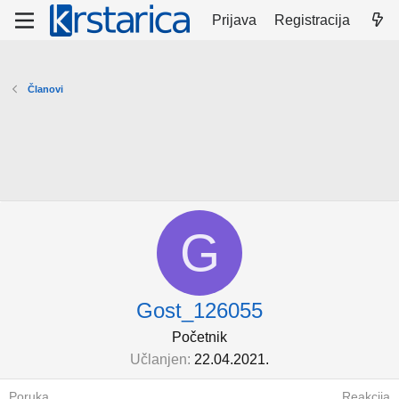
Prijava
Registracija
Članovi
G
Gost_126055
Početnik
Učlanjen
22.04.2021.
Poruka
Reakcija