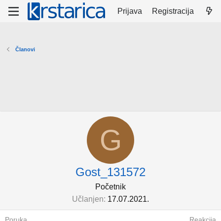
Prijava
Registracija
Članovi
G
Gost_131572
Početnik
Učlanjen
17.07.2021.
Poruka
Reakcija