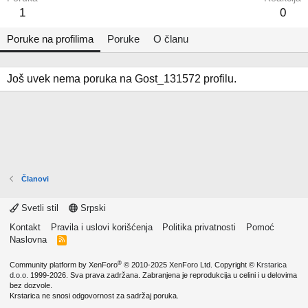
1
0
Poruke na profilima
Poruke
O članu
Još uvek nema poruka na Gost_131572 profilu.
Članovi
Svetli stil
Srpski
Kontakt
Pravila i uslovi korišćenja
Politika privatnosti
Pomoć
Naslovna
R
S
S
®
Community platform by XenForo
© 2010-2025 XenForo Ltd.
Copyright ©
Krstarica
d.o.o.
1999-2026. Sva prava zadržana. Zabranjena je reprodukcija u celini i u delovima
bez dozvole.
Krstarica ne snosi odgovornost za sadržaj poruka.