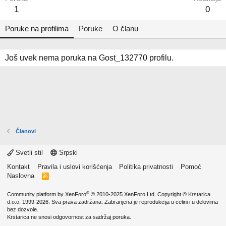
1
0
Poruke na profilima
Poruke
O članu
Još uvek nema poruka na Gost_132770 profilu.
Članovi
Svetli stil
Srpski
Kontakt
Pravila i uslovi korišćenja
Politika privatnosti
Pomoć
Naslovna
R
S
S
®
Community platform by XenForo
© 2010-2025 XenForo Ltd.
Copyright ©
Krstarica
d.o.o.
1999-2026. Sva prava zadržana. Zabranjena je reprodukcija u celini i u delovima
bez dozvole.
Krstarica ne snosi odgovornost za sadržaj poruka.