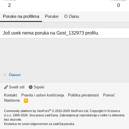
2
0
Poruke na profilima
Poruke
O članu
Još uvek nema poruka na Gost_132973 profilu.
Članovi
Svetli stil
Srpski
Kontakt
Pravila i uslovi korišćenja
Politika privatnosti
Pomoć
Naslovna
R
S
S
®
Community platform by XenForo
© 2010-2025 XenForo Ltd.
Copyright ©
Krstarica
d.o.o.
1999-2026. Sva prava zadržana. Zabranjena je reprodukcija u celini i u delovima
bez dozvole.
Krstarica ne snosi odgovornost za sadržaj poruka.