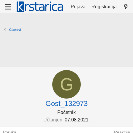
Prijava
Registracija
Članovi
G
Gost_132973
Početnik
Učlanjen
07.08.2021.
Poruka
Reakcija