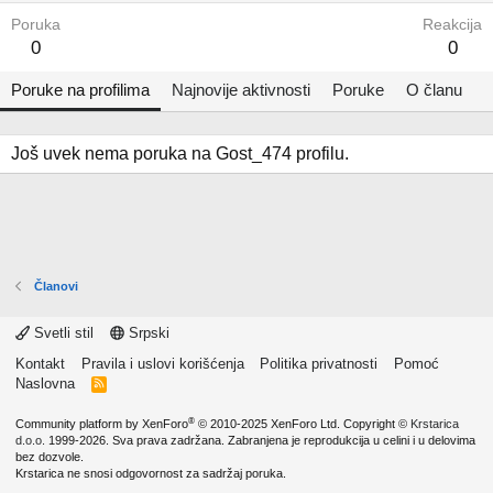
Poruka
Reakcija
0
0
Poruke na profilima
Najnovije aktivnosti
Poruke
O članu
Još uvek nema poruka na Gost_474 profilu.
Članovi
Svetli stil
Srpski
Kontakt
Pravila i uslovi korišćenja
Politika privatnosti
Pomoć
Naslovna
R
S
S
®
Community platform by XenForo
© 2010-2025 XenForo Ltd.
Copyright ©
Krstarica
d.o.o.
1999-2026. Sva prava zadržana. Zabranjena je reprodukcija u celini i u delovima
bez dozvole.
Krstarica ne snosi odgovornost za sadržaj poruka.