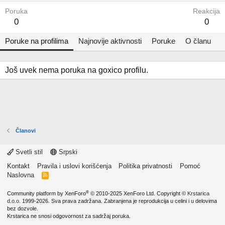
Poruka
Reakcija
0
0
Poruke na profilima
Najnovije aktivnosti
Poruke
O članu
Još uvek nema poruka na goxico profilu.
Članovi
Svetli stil
Srpski
Kontakt
Pravila i uslovi korišćenja
Politika privatnosti
Pomoć
Naslovna
R
S
S
®
Community platform by XenForo
© 2010-2025 XenForo Ltd.
Copyright ©
Krstarica
d.o.o.
1999-2026. Sva prava zadržana. Zabranjena je reprodukcija u celini i u delovima
bez dozvole.
Krstarica ne snosi odgovornost za sadržaj poruka.