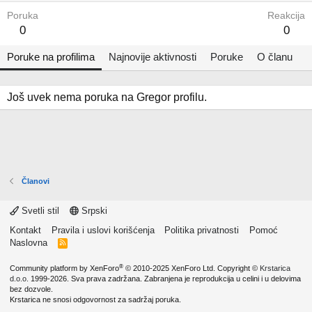
Poruka
Reakcija
0
0
Poruke na profilima
Najnovije aktivnosti
Poruke
O članu
Još uvek nema poruka na Gregor profilu.
Članovi
Svetli stil
Srpski
Kontakt
Pravila i uslovi korišćenja
Politika privatnosti
Pomoć
Naslovna
R
S
S
®
Community platform by XenForo
© 2010-2025 XenForo Ltd.
Copyright ©
Krstarica
d.o.o.
1999-2026. Sva prava zadržana. Zabranjena je reprodukcija u celini i u delovima
bez dozvole.
Krstarica ne snosi odgovornost za sadržaj poruka.