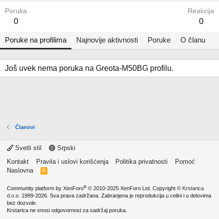
Poruka
Reakcija
0
0
Poruke na profilima
Najnovije aktivnosti
Poruke
O članu
Još uvek nema poruka na Greota-M50BG profilu.
Članovi
Svetli stil
Srpski
Kontakt
Pravila i uslovi korišćenja
Politika privatnosti
Pomoć
Naslovna
R
S
S
®
Community platform by XenForo
© 2010-2025 XenForo Ltd.
Copyright ©
Krstarica
d.o.o.
1999-2026. Sva prava zadržana. Zabranjena je reprodukcija u celini i u delovima
bez dozvole.
Krstarica ne snosi odgovornost za sadržaj poruka.