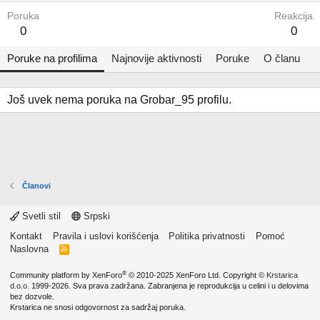
Poruka
Reakcija
0
0
Poruke na profilima
Najnovije aktivnosti
Poruke
O članu
Još uvek nema poruka na Grobar_95 profilu.
Članovi
Svetli stil
Srpski
Kontakt
Pravila i uslovi korišćenja
Politika privatnosti
Pomoć
Naslovna
R
S
S
®
Community platform by XenForo
© 2010-2025 XenForo Ltd.
Copyright ©
Krstarica
d.o.o.
1999-2026. Sva prava zadržana. Zabranjena je reprodukcija u celini i u delovima
bez dozvole.
Krstarica ne snosi odgovornost za sadržaj poruka.