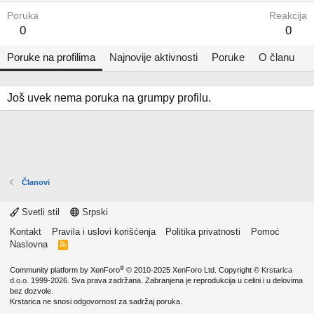
Poruka
Reakcija
0
0
Poruke na profilima
Najnovije aktivnosti
Poruke
O članu
Još uvek nema poruka na grumpy profilu.
Članovi
Svetli stil
Srpski
Kontakt
Pravila i uslovi korišćenja
Politika privatnosti
Pomoć
Naslovna
R
S
S
®
Community platform by XenForo
© 2010-2025 XenForo Ltd.
Copyright ©
Krstarica
d.o.o.
1999-2026. Sva prava zadržana. Zabranjena je reprodukcija u celini i u delovima
bez dozvole.
Krstarica ne snosi odgovornost za sadržaj poruka.