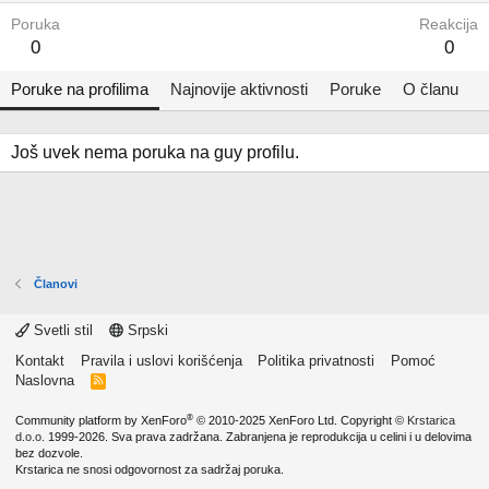
Poruka
Reakcija
0
0
Poruke na profilima
Najnovije aktivnosti
Poruke
O članu
Još uvek nema poruka na guy profilu.
Članovi
Svetli stil
Srpski
Kontakt
Pravila i uslovi korišćenja
Politika privatnosti
Pomoć
Naslovna
R
S
S
®
Community platform by XenForo
© 2010-2025 XenForo Ltd.
Copyright ©
Krstarica
d.o.o.
1999-2026. Sva prava zadržana. Zabranjena je reprodukcija u celini i u delovima
bez dozvole.
Krstarica ne snosi odgovornost za sadržaj poruka.