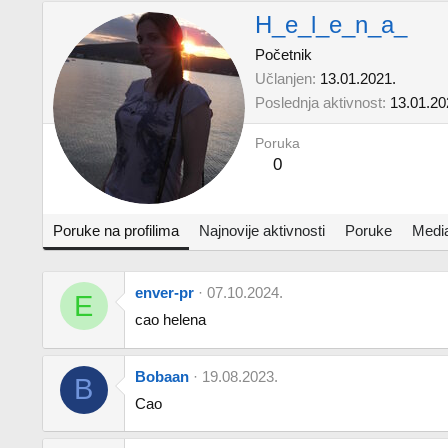
H_e_l_e_n_a_
Početnik
Učlanjen
13.01.2021.
Poslednja aktivnost
13.01.20
Poruka
0
Poruke na profilima
Najnovije aktivnosti
Poruke
Medi
enver-pr
07.10.2024.
E
cao helena
Bobaan
19.08.2023.
B
Cao