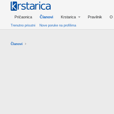
Pričaonica
Članovi
Krstarica
Pravilnik
O 
Trenutno prisutni
Nove poruke na profilima
Članovi