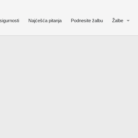
sigurnosti
Najćešća pitanja
Podnesite žalbu
Žalbe