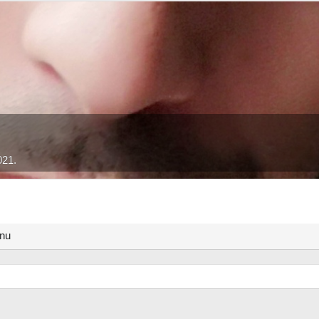
021.
anu