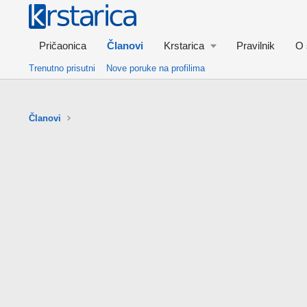
Pričaonica
Članovi
Krstarica
Pravilnik
O 
Trenutno prisutni
Nove poruke na profilima
Članovi