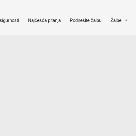
sigurnosti
Najćešća pitanja
Podnesite žalbu
Žalbe