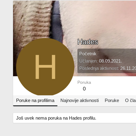
Hades
H
Početnik
Učlanjen
08.09.2021.
Poslednja aktivnost
26.11.2
Poruka
0
Poruke na profilima
Najnovije aktivnosti
Poruke
O čl
Još uvek nema poruka na Hades profilu.