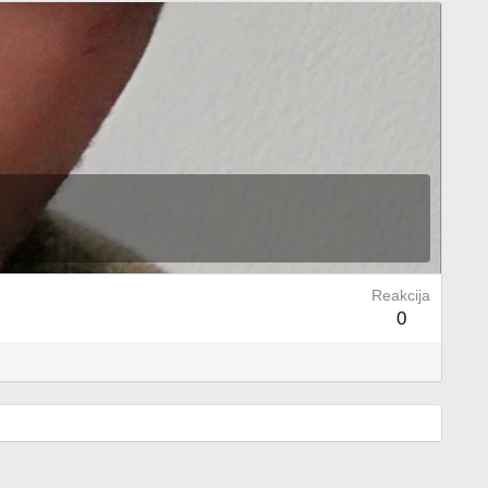
Reakcija
0