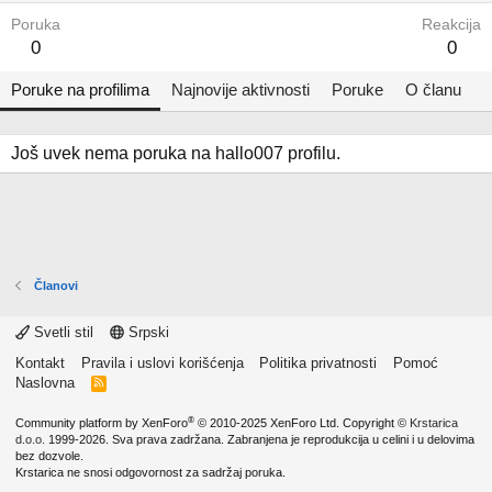
Poruka
Reakcija
0
0
Poruke na profilima
Najnovije aktivnosti
Poruke
O članu
Još uvek nema poruka na hallo007 profilu.
Članovi
Svetli stil
Srpski
Kontakt
Pravila i uslovi korišćenja
Politika privatnosti
Pomoć
Naslovna
R
S
S
®
Community platform by XenForo
© 2010-2025 XenForo Ltd.
Copyright ©
Krstarica
d.o.o.
1999-2026. Sva prava zadržana. Zabranjena je reprodukcija u celini i u delovima
bez dozvole.
Krstarica ne snosi odgovornost za sadržaj poruka.