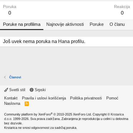
Poruka
Reakcija
0
0
Poruke na profilima
Najnovije aktivnosti
Poruke
O članu
Još uvek nema poruka na Hana profilu.
Članovi
Svetli stil
Srpski
Kontakt
Pravila i uslovi korišćenja
Politika privatnosti
Pomoć
Naslovna
R
S
S
®
Community platform by XenForo
© 2010-2025 XenForo Ltd.
Copyright ©
Krstarica
d.o.o.
1999-2026. Sva prava zadržana. Zabranjena je reprodukcija u celini i u delovima
bez dozvole.
Krstarica ne snosi odgovornost za sadržaj poruka.