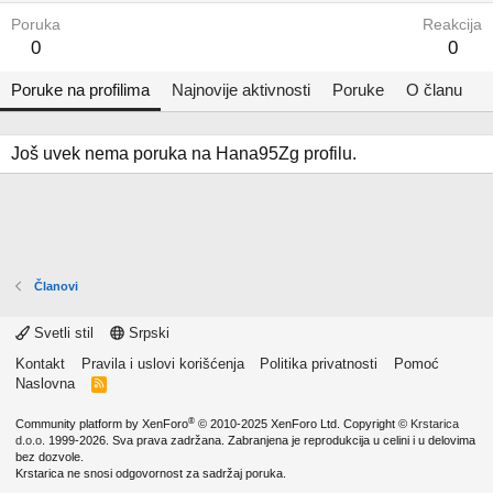
Poruka
Reakcija
0
0
Poruke na profilima
Najnovije aktivnosti
Poruke
O članu
Još uvek nema poruka na Hana95Zg profilu.
Članovi
Svetli stil
Srpski
Kontakt
Pravila i uslovi korišćenja
Politika privatnosti
Pomoć
Naslovna
R
S
S
®
Community platform by XenForo
© 2010-2025 XenForo Ltd.
Copyright ©
Krstarica
d.o.o.
1999-2026. Sva prava zadržana. Zabranjena je reprodukcija u celini i u delovima
bez dozvole.
Krstarica ne snosi odgovornost za sadržaj poruka.