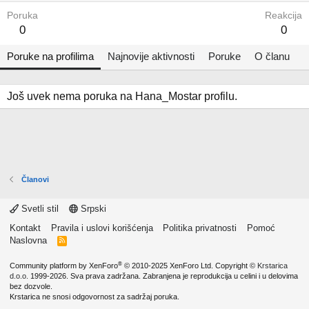
Poruka
Reakcija
0
0
Poruke na profilima
Najnovije aktivnosti
Poruke
O članu
Još uvek nema poruka na Hana_Mostar profilu.
Članovi
Svetli stil
Srpski
Kontakt
Pravila i uslovi korišćenja
Politika privatnosti
Pomoć
Naslovna
R
S
S
®
Community platform by XenForo
© 2010-2025 XenForo Ltd.
Copyright ©
Krstarica
d.o.o.
1999-2026. Sva prava zadržana. Zabranjena je reprodukcija u celini i u delovima
bez dozvole.
Krstarica ne snosi odgovornost za sadržaj poruka.