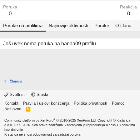
Poruka
Reakcija
0
0
Poruke na profilima
Najnovije aktivnosti
Poruke
O članu
Još uvek nema poruka na hanaa09 profilu.
Članovi
Svetli stil
Srpski
Kontakt
Pravila i uslovi korišćenja
Politika privatnosti
Pomoć
Naslovna
R
S
S
®
Community platform by XenForo
© 2010-2025 XenForo Ltd.
Copyright ©
Krstarica
d.o.o.
1999-2026. Sva prava zadržana. Zabranjena je reprodukcija u celini i u delovima
bez dozvole.
Krstarica ne snosi odgovornost za sadržaj poruka.