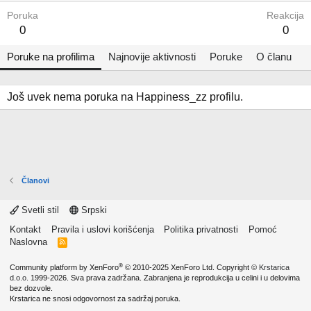
Poruka
Reakcija
0
0
Poruke na profilima
Najnovije aktivnosti
Poruke
O članu
Još uvek nema poruka na Happiness_zz profilu.
Članovi
Svetli stil
Srpski
Kontakt
Pravila i uslovi korišćenja
Politika privatnosti
Pomoć
Naslovna
R
S
S
®
Community platform by XenForo
© 2010-2025 XenForo Ltd.
Copyright ©
Krstarica
d.o.o.
1999-2026. Sva prava zadržana. Zabranjena je reprodukcija u celini i u delovima
bez dozvole.
Krstarica ne snosi odgovornost za sadržaj poruka.