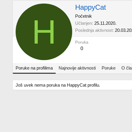
HappyCat
H
Početnik
Učlanjen
25.11.2020.
Poslednja aktivnost
20.03.20
Poruka
0
Poruke na profilima
Najnovije aktivnosti
Poruke
O čl
Još uvek nema poruka na HappyCat profilu.