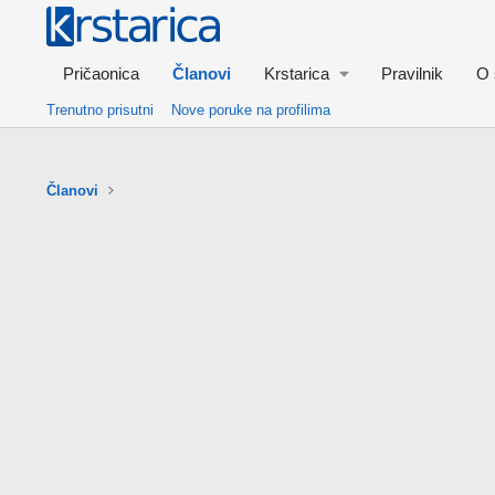
Pričaonica
Članovi
Krstarica
Pravilnik
O 
Trenutno prisutni
Nove poruke na profilima
Članovi