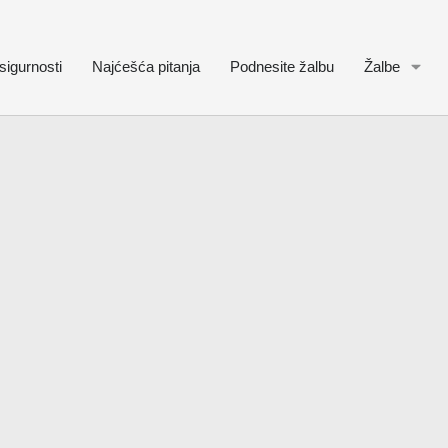
sigurnosti
Najćešća pitanja
Podnesite žalbu
Žalbe