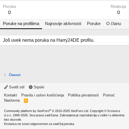
Poruka
Reakcija
0
0
Poruke na profilima
Najnovije aktivnosti
Poruke
O članu
Još uvek nema poruka na Harry24DE profilu.
Članovi
Svetli stil
Srpski
Kontakt
Pravila i uslovi korišćenja
Politika privatnosti
Pomoć
Naslovna
R
S
S
®
Community platform by XenForo
© 2010-2025 XenForo Ltd.
Copyright ©
Krstarica
d.o.o.
1999-2026. Sva prava zadržana. Zabranjena je reprodukcija u celini i u delovima
bez dozvole.
Krstarica ne snosi odgovornost za sadržaj poruka.