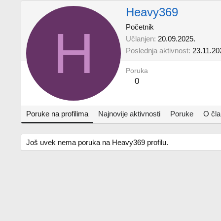
Heavy369
H
Početnik
Učlanjen
20.09.2025.
Poslednja aktivnost
23.11.20
Poruka
0
Poruke na profilima
Najnovije aktivnosti
Poruke
O čl
Još uvek nema poruka na Heavy369 profilu.