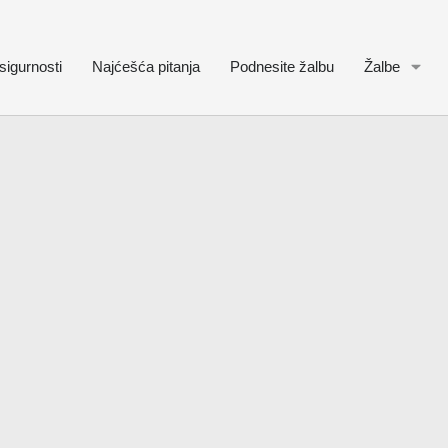
sigurnosti
Najćešća pitanja
Podnesite žalbu
Žalbe