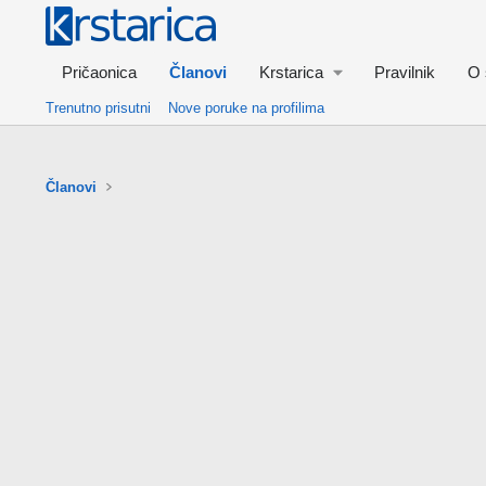
Pričaonica
Članovi
Krstarica
Pravilnik
O 
Trenutno prisutni
Nove poruke na profilima
Članovi