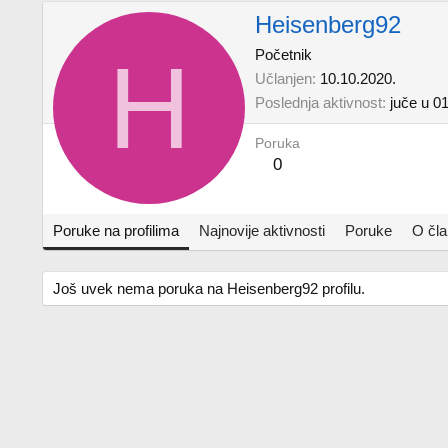
Heisenberg92
H
Početnik
Učlanjen
10.10.2020.
Poslednja aktivnost
juče u 0
Poruka
0
Poruke na profilima
Najnovije aktivnosti
Poruke
O čl
Još uvek nema poruka na Heisenberg92 profilu.