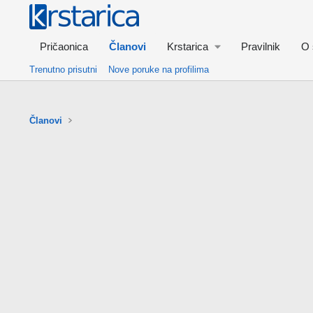
Pričaonica
Članovi
Krstarica
Pravilnik
O 
Trenutno prisutni
Nove poruke na profilima
Članovi