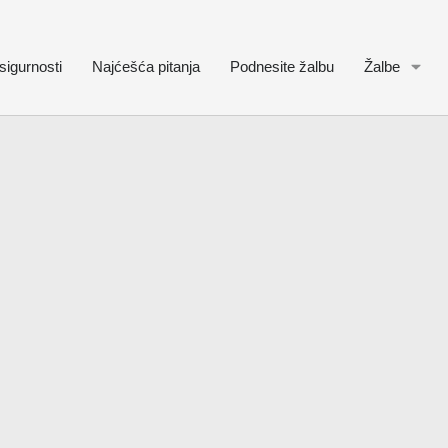
sigurnosti
Najćešća pitanja
Podnesite žalbu
Žalbe