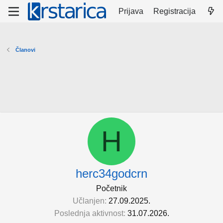
Prijava
Registracija
Članovi
H
herc34godcrn
Početnik
Učlanjen
27.09.2025.
Poslednja aktivnost
31.07.2026.