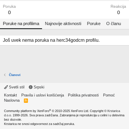
Poruka
Reakcija
0
0
Poruke na profilima
Najnovije aktivnosti
Poruke
O članu
Još uvek nema poruka na herc34godcrn profilu.
Članovi
Svetli stil
Srpski
Kontakt
Pravila i uslovi korišćenja
Politika privatnosti
Pomoć
Naslovna
R
S
S
®
Community platform by XenForo
© 2010-2025 XenForo Ltd.
Copyright ©
Krstarica
d.o.o.
1999-2026. Sva prava zadržana. Zabranjena je reprodukcija u celini i u delovima
bez dozvole.
Krstarica ne snosi odgovornost za sadržaj poruka.