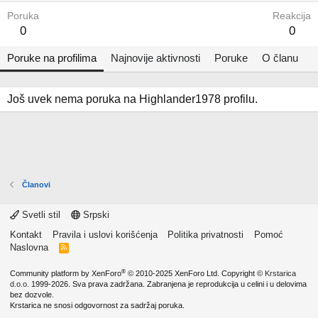
Poruka
Reakcija
0
0
Poruke na profilima
Najnovije aktivnosti
Poruke
O članu
Još uvek nema poruka na Highlander1978 profilu.
Članovi
Svetli stil
Srpski
Kontakt
Pravila i uslovi korišćenja
Politika privatnosti
Pomoć
Naslovna
R
S
S
®
Community platform by XenForo
© 2010-2025 XenForo Ltd.
Copyright ©
Krstarica
d.o.o.
1999-2026. Sva prava zadržana. Zabranjena je reprodukcija u celini i u delovima
bez dozvole.
Krstarica ne snosi odgovornost za sadržaj poruka.