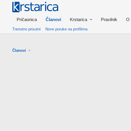
Pričaonica
Članovi
Krstarica
Pravilnik
O 
Trenutno prisutni
Nove poruke na profilima
Članovi