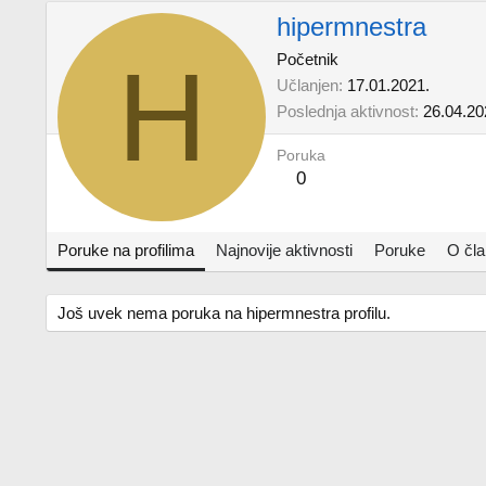
hipermnestra
H
Početnik
Učlanjen
17.01.2021.
Poslednja aktivnost
26.04.20
Poruka
0
Poruke na profilima
Najnovije aktivnosti
Poruke
O čl
Još uvek nema poruka na hipermnestra profilu.