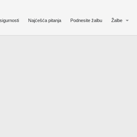
sigurnosti
Najćešća pitanja
Podnesite žalbu
Žalbe