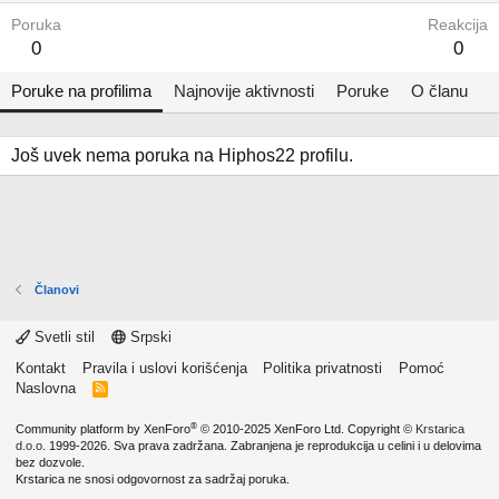
Poruka
Reakcija
0
0
Poruke na profilima
Najnovije aktivnosti
Poruke
O članu
Još uvek nema poruka na Hiphos22 profilu.
Članovi
Svetli stil
Srpski
Kontakt
Pravila i uslovi korišćenja
Politika privatnosti
Pomoć
Naslovna
R
S
S
®
Community platform by XenForo
© 2010-2025 XenForo Ltd.
Copyright ©
Krstarica
d.o.o.
1999-2026. Sva prava zadržana. Zabranjena je reprodukcija u celini i u delovima
bez dozvole.
Krstarica ne snosi odgovornost za sadržaj poruka.