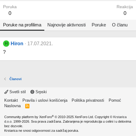
Poruka
Reakcija
0
0
Poruke na profilima
Najnovije aktivnosti
Poruke
O članu
Hiron
17.07.2021.
H
?️
Članovi
Svetli stil
Srpski
Kontakt
Pravila i uslovi korišćenja
Politika privatnosti
Pomoć
Naslovna
R
S
S
®
Community platform by XenForo
© 2010-2025 XenForo Ltd.
Copyright ©
Krstarica
d.o.o.
1999-2026. Sva prava zadržana. Zabranjena je reprodukcija u celini i u delovima
bez dozvole.
Krstarica ne snosi odgovornost za sadržaj poruka.