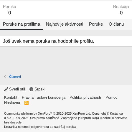
Poruka
Reakcija
0
0
Poruke na profilima
Najnovije aktivnosti
Poruke
O članu
Još uvek nema poruka na hodophile profilu.
Članovi
Svetli stil
Srpski
Kontakt
Pravila i uslovi korišćenja
Politika privatnosti
Pomoć
Naslovna
R
S
S
®
Community platform by XenForo
© 2010-2025 XenForo Ltd.
Copyright ©
Krstarica
d.o.o.
1999-2026. Sva prava zadržana. Zabranjena je reprodukcija u celini i u delovima
bez dozvole.
Krstarica ne snosi odgovornost za sadržaj poruka.