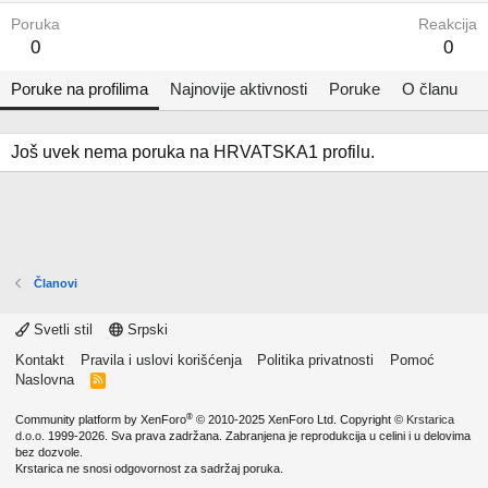
Poruka
Reakcija
0
0
Poruke na profilima
Najnovije aktivnosti
Poruke
O članu
Još uvek nema poruka na HRVATSKA1 profilu.
Članovi
Svetli stil
Srpski
Kontakt
Pravila i uslovi korišćenja
Politika privatnosti
Pomoć
Naslovna
R
S
S
®
Community platform by XenForo
© 2010-2025 XenForo Ltd.
Copyright ©
Krstarica
d.o.o.
1999-2026. Sva prava zadržana. Zabranjena je reprodukcija u celini i u delovima
bez dozvole.
Krstarica ne snosi odgovornost za sadržaj poruka.