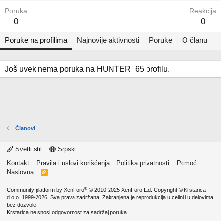
Poruka
Reakcija
0
0
Poruke na profilima
Najnovije aktivnosti
Poruke
O članu
Još uvek nema poruka na HUNTER_65 profilu.
Članovi
Svetli stil
Srpski
Kontakt
Pravila i uslovi korišćenja
Politika privatnosti
Pomoć
Naslovna
R
S
S
®
Community platform by XenForo
© 2010-2025 XenForo Ltd.
Copyright ©
Krstarica
d.o.o.
1999-2026. Sva prava zadržana. Zabranjena je reprodukcija u celini i u delovima
bez dozvole.
Krstarica ne snosi odgovornost za sadržaj poruka.