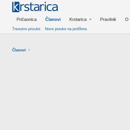
Pričaonica
Članovi
Krstarica
Pravilnik
O 
Trenutno prisutni
Nove poruke na profilima
Članovi