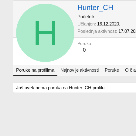
Hunter_CH
H
Početnik
Učlanjen
16.12.2020.
Poslednja aktivnost
17.07.20
Poruka
0
Poruke na profilima
Najnovije aktivnosti
Poruke
O čl
Još uvek nema poruka na Hunter_CH profilu.