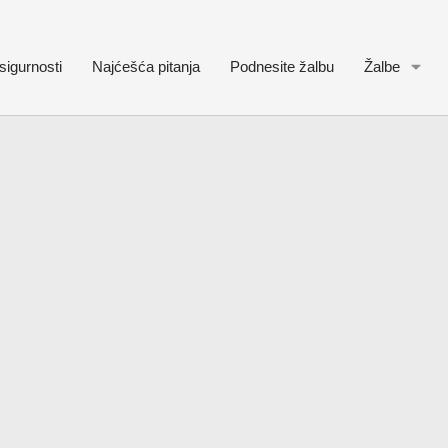
sigurnosti
Najćešća pitanja
Podnesite žalbu
Žalbe