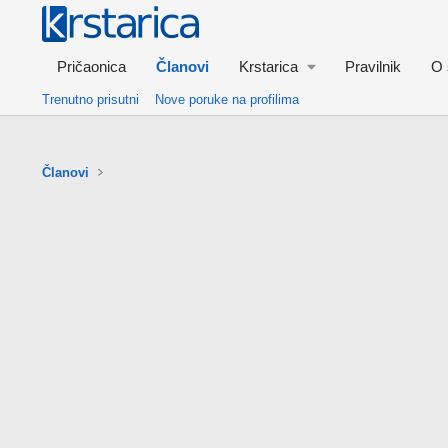
Pričaonica
Članovi
Krstarica
Pravilnik
O 
Trenutno prisutni
Nove poruke na profilima
Članovi