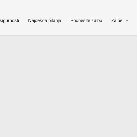
sigurnosti
Najćešća pitanja
Podnesite žalbu
Žalbe