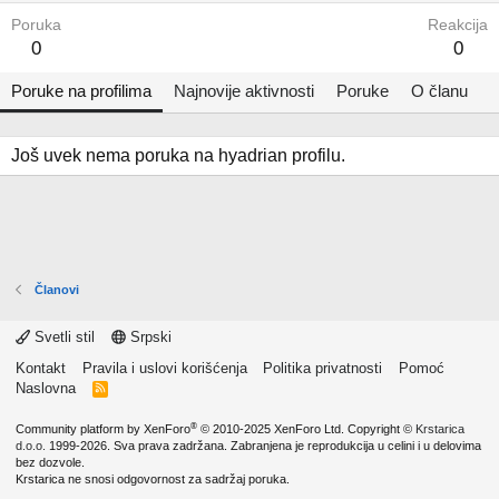
Poruka
Reakcija
0
0
Poruke na profilima
Najnovije aktivnosti
Poruke
O članu
Još uvek nema poruka na hyadrian profilu.
Članovi
Svetli stil
Srpski
Kontakt
Pravila i uslovi korišćenja
Politika privatnosti
Pomoć
Naslovna
R
S
S
®
Community platform by XenForo
© 2010-2025 XenForo Ltd.
Copyright ©
Krstarica
d.o.o.
1999-2026. Sva prava zadržana. Zabranjena je reprodukcija u celini i u delovima
bez dozvole.
Krstarica ne snosi odgovornost za sadržaj poruka.