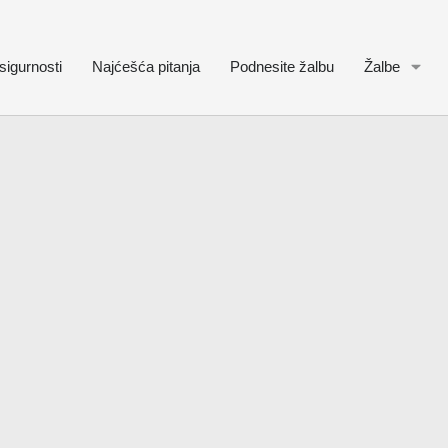
sigurnosti
Najćešća pitanja
Podnesite žalbu
Žalbe