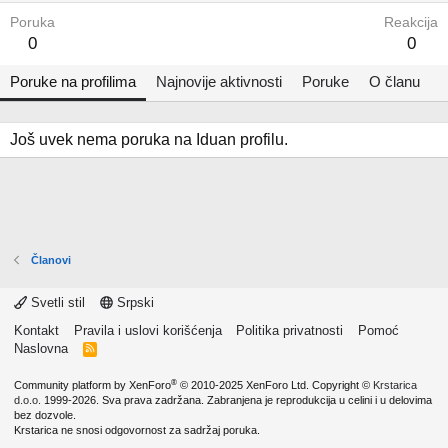
Poruka
Reakcija
0
0
Poruke na profilima
Najnovije aktivnosti
Poruke
O članu
Još uvek nema poruka na Iduan profilu.
Članovi
Svetli stil
Srpski
Kontakt
Pravila i uslovi korišćenja
Politika privatnosti
Pomoć
Naslovna
R
S
S
®
Community platform by XenForo
© 2010-2025 XenForo Ltd.
Copyright ©
Krstarica
d.o.o.
1999-2026. Sva prava zadržana. Zabranjena je reprodukcija u celini i u delovima
bez dozvole.
Krstarica ne snosi odgovornost za sadržaj poruka.