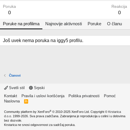
Poruka
Reakcija
0
0
Poruke na profilima
Najnovije aktivnosti
Poruke
O članu
Još uvek nema poruka na iggy5 profilu.
Članovi
Svetli stil
Srpski
Kontakt
Pravila i uslovi korišćenja
Politika privatnosti
Pomoć
Naslovna
R
S
S
®
Community platform by XenForo
© 2010-2025 XenForo Ltd.
Copyright ©
Krstarica
d.o.o.
1999-2026. Sva prava zadržana. Zabranjena je reprodukcija u celini i u delovima
bez dozvole.
Krstarica ne snosi odgovornost za sadržaj poruka.